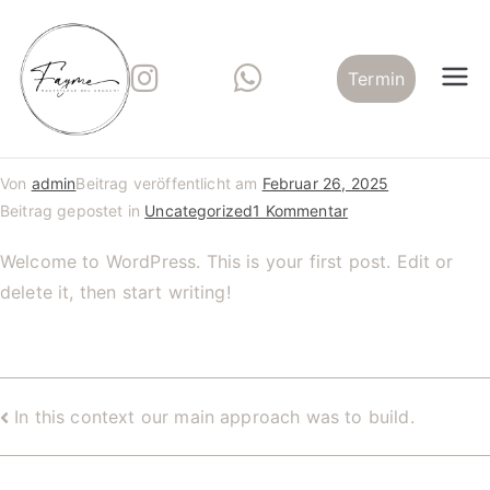
Zum
Inhalt
springen
Termin
fayme.studio
RF Microneedling, EMVisoX, BioPeelX
und mehr
Von
admin
Beitrag veröffentlicht am
Februar 26, 2025
zu
Beitrag gepostet in
Uncategorized
1 Kommentar
Hello
Welcome to WordPress. This is your first post. Edit or
world!
delete it, then start writing!
Beitragsnavigation
In this context our main approach was to build.