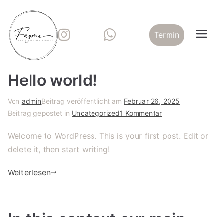
Zum
Inhalt
springen
Termin
fayme.studio
RF Microneedling, EMVisoX, BioPeelX
und mehr
Hello world!
Von
admin
Beitrag veröffentlicht am
Februar 26, 2025
zu
Beitrag gepostet in
Uncategorized
1 Kommentar
Hello
Welcome to WordPress. This is your first post. Edit or
world!
delete it, then start writing!
Weiterlesen