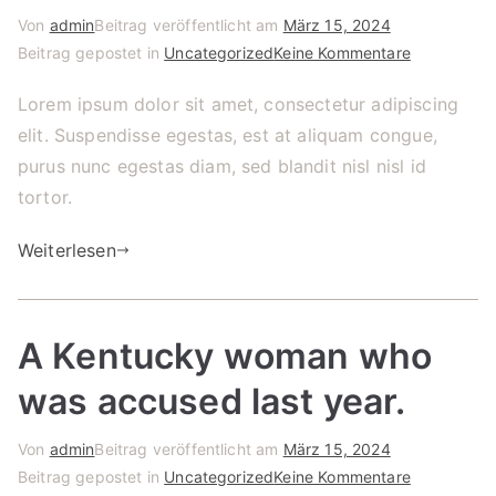
Von
admin
Beitrag veröffentlicht am
März 15, 2024
für
Beitrag gepostet in
Uncategorized
Keine Kommentare
Wonderful
Lorem ipsum dolor sit amet, consectetur adipiscing
Serenity
elit. Suspendisse egestas, est at aliquam congue,
Has
Taken
purus nunc egestas diam, sed blandit nisl nisl id
Possession
tortor.
Weiterlesen
A Kentucky woman who
was accused last year.
Von
admin
Beitrag veröffentlicht am
März 15, 2024
für
Beitrag gepostet in
Uncategorized
Keine Kommentare