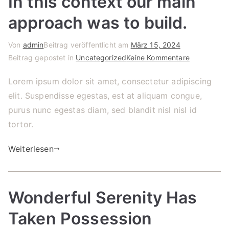
In this context our main
approach was to build.
Von
admin
Beitrag veröffentlicht am
März 15, 2024
für
Beitrag gepostet in
Uncategorized
Keine Kommentare
In
Lorem ipsum dolor sit amet, consectetur adipiscing
this
elit. Suspendisse egestas, est at aliquam congue,
context
our
purus nunc egestas diam, sed blandit nisl nisl id
main
tortor.
approach
was
Weiterlesen
to
build.
Wonderful Serenity Has
Taken Possession