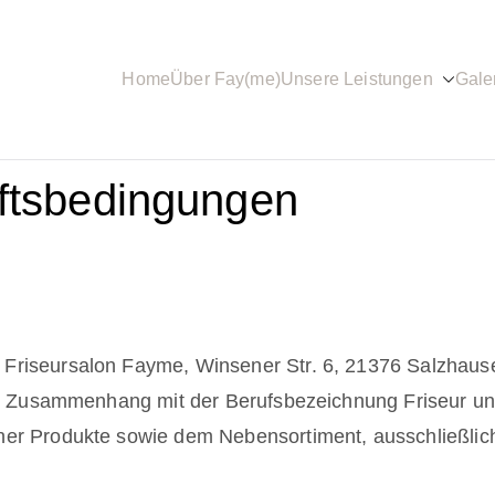
Home
Über Fay(me)
Unsere Leistungen
Gale
PeelX und mehr
ftsbedingungen
Friseursalon Fayme, Winsener Str. 6, 21376 Salzhaus
 im Zusammenhang mit der Berufsbezeichnung Friseur un
her Produkte sowie dem Nebensortiment, ausschließlic